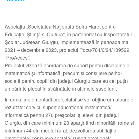
Asociaţia „Societatea Naţională Spiru Haret pentru
Educaţie, Ştiinţă şi Cultură”, în parteneriat cu Inspectoratul
Şcolar Judeţean Giurgiu, implementează în perioada mai
2021 – decembrie 2023, proiectul Pocu/784/6/24/139599,
“ProAcces”.
Proiectul vizează acordarea de suport pentru disciplinele
matematică și informatică, precum și consiliere psiho-
socială pentru copiii din județul Giurgiu care au cel puțin
un părinte plecat în străinătate în ultimele șase luni.
În urma implementării proiectului se vor obține următoarele
rezultate: servicii suport educațional matematică/
informatică pentru 270 preşcolari şi elevi, din judeţul
Giurgiu, din care minimum 28 aparţinând minorităţii rome şi
minimum 44 din mediul rural; dezvoltarea abilităţilor
emoţionale/ consiliere socială/ suport emoţional/