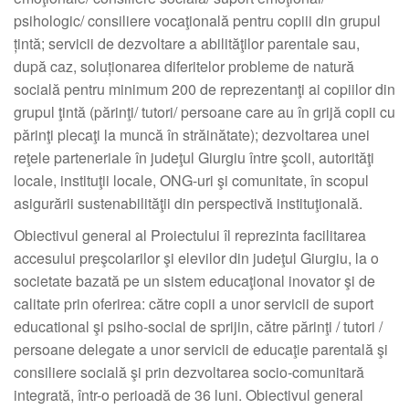
psihologic/ consiliere vocaţională pentru copiii din grupul
țintă; servicii de dezvoltare a abilităţilor parentale sau,
după caz, soluționarea diferitelor probleme de natură
socială pentru minimum 200 de reprezentanţi ai copiilor din
grupul ţintă (părinţi/ tutori/ persoane care au în grijă copii cu
părinţi plecaţi la muncă în străinătate); dezvoltarea unei
reţele parteneriale în judeţul Giurgiu între şcoli, autorităţi
locale, instituţii locale, ONG-uri şi comunitate, în scopul
asigurării sustenabilităţii din perspectivă instituţională.
Obiectivul general al Proiectului îl reprezinta facilitarea
accesului preşcolarilor şi elevilor din judeţul Giurgiu, la o
societate bazată pe un sistem educaţional inovator şi de
calitate prin oferirea: către copii a unor servicii de suport
educational şi psiho-social de sprijin, către părinţi / tutori /
persoane delegate a unor servicii de educaţie parentală şi
consiliere socială şi prin dezvoltarea socio-comunitară
integrată, într-o perioadă de 36 luni. Obiectivul general