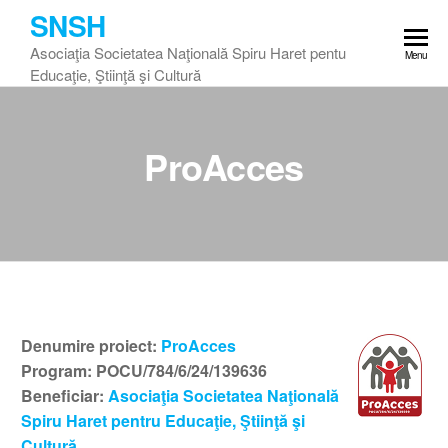
Skip
SNSH
to
Asociaţia Societatea Naţională Spiru Haret pentu
Menu
the
Educaţie, Ştiinţă şi Cultură
content
ProAcces
Denumire proiect:
ProAcces
Program: POCU/784/6/24/139636
Beneficiar:
Asociaţia Societatea Naţională
Spiru Haret pentru Educaţie, Ştiinţă şi
Cultură