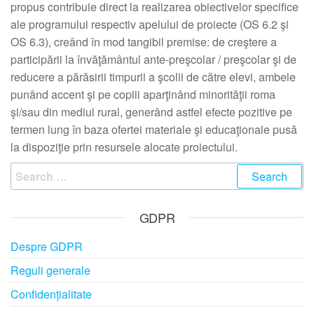
propus contribuie direct la realizarea obiectivelor specifice
ale programului respectiv apelului de proiecte (OS 6.2 şi
OS 6.3), creând în mod tangibil premise: de creştere a
participării la învăţământul ante-preşcolar / preşcolar şi de
reducere a părăsirii timpurii a şcolii de către elevi, ambele
punând accent şi pe copiii aparţinând minorităţii roma
şi/sau din mediul rural, generând astfel efecte pozitive pe
termen lung în baza ofertei materiale şi educaţionale pusă
la dispoziţie prin resursele alocate proiectului.
Search
for:
GDPR
Despre GDPR
Reguli generale
Confidențialitate