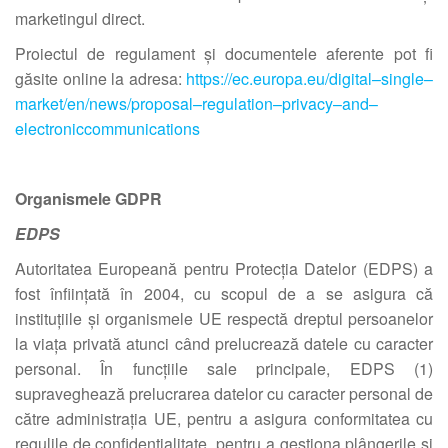
marketingul direct.
Proiectul de regulament și documentele aferente pot fi
găsite online la adresa:
https://ec.europa.eu/digital
–
single
–
market/en/news/proposal
–
regulation
–
privacy
–
and
–
electronic
communications
Organismele GDPR
EDPS
Autoritatea Europeană pentru Protecția Datelor (EDPS) a
fost înființată în 2004, cu scopul de a se asigura că
instituțiile și organismele UE respectă dreptul persoanelor
la viața privată atunci când prelucrează datele cu caracter
personal. În funcțiile sale principale, EDPS (1)
supraveghează prelucrarea datelor cu caracter personal de
către administrația UE, pentru a asigura conformitatea cu
regulile de confidențialitate, pentru a gestiona plângerile și