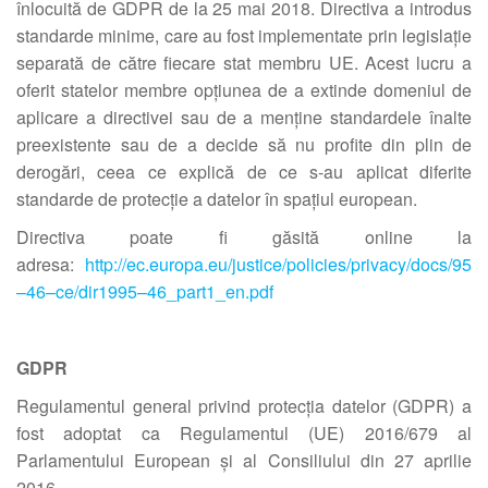
înlocuită de GDPR de la 25 mai 2018. Directiva a introdus
standarde minime, care au fost implementate prin legislație
separată de către fiecare stat membru UE. Acest lucru a
oferit statelor membre opțiunea de a extinde domeniul de
aplicare a directivei sau de a menține standardele înalte
preexistente sau de a decide să nu profite din plin de
derogări, ceea ce explică de ce s-au aplicat diferite
standarde de protecție a datelor în spațiul european.
Directiva poate fi găsită online la
adresa:
http://ec.europa.eu/justice/policies/privacy/docs/95
–
46
–
ce/dir1995
–
46_part1_en.pdf
GDPR
Regulamentul general privind protecția datelor (GDPR) a
fost adoptat ca Regulamentul (UE) 2016/679 al
Parlamentului European și al Consiliului din 27 aprilie
2016.