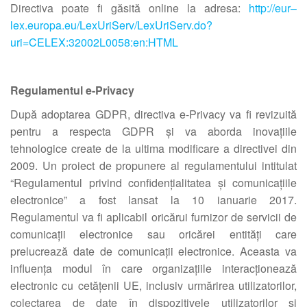
Directiva poate fi găsită online la adresa:
http://eur
–
lex.europa.eu/LexUriServ/LexUriServ.do?
uri=CELEX:32002L0058:en:HTML
Regulamentul e-Privacy
După adoptarea GDPR, directiva e-Privacy va fi revizuită
pentru a respecta GDPR și va aborda inovațiile
tehnologice create de la ultima modificare a directivei din
2009. Un proiect de propunere al regulamentului intitulat
“Regulamentul privind confidențialitatea și comunicațiile
electronice” a fost lansat la 10 ianuarie 2017.
Regulamentul va fi aplicabil oricărui furnizor de servicii de
comunicații electronice sau oricărei entități care
prelucrează date de comunicații electronice. Aceasta va
influența modul în care organizațiile interacționează
electronic cu cetățenii UE, inclusiv urmărirea utilizatorilor,
colectarea de date în dispozitivele utilizatorilor și