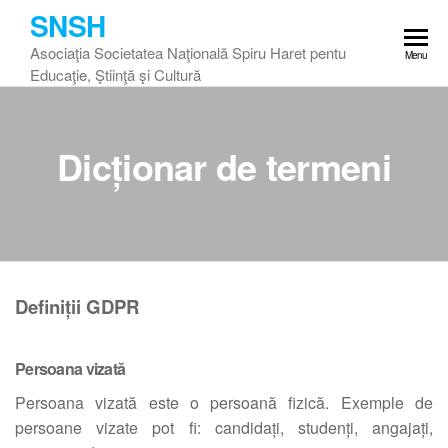
Skip
SNSH
to
Asociaţia Societatea Naţională Spiru Haret pentu
Menu
the
Educaţie, Ştiinţă şi Cultură
content
Dicționar de termeni
Definiții GDPR
Persoana vizată
Persoana vizată este o persoană fizică. Exemple de
persoane vizate pot fi: candidați, studenți, angajați,