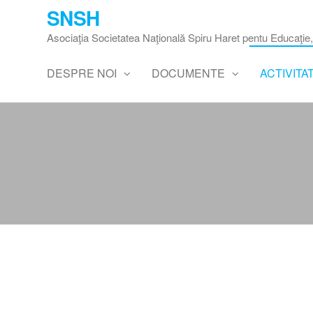
Skip
SNSH
to
Asociaţia Societatea Naţională Spiru Haret pentu Educaţie, 
the
content
DESPRE NOI
DOCUMENTE
ACTIVITA