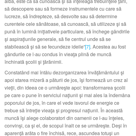
aibă, este ca să cunoască şi să înţeleagă trebuinţele ţării,
să descopere sau să formeze instrumentele cu care să
lucreze, să îndrepteze, să desvolte sau să determine
curentele cele sănătoase, să cunoască, să utilizeze şi să
pună în lumină iniţiativele particulare, să închege gândirile
şi aspiraţiunile generale, să fie centrul unde să se
stabilească şi să se fecundeze ideile”
[7]
. Acestea au fost
gândurile ce l-au condus în vieaţa plină de muncă
închinată şcolii şi ţărănimii.
Constatând mai întâiu dezorganizarea învăţământului şi
apoi starea mizeră a păturii de jos, îşi formează un crez al
vieţii, din ideea ce o urmăreşte apoi: transformarea şcolii
pe care o pune în serviciul naţiunii şi mai ales la îndemâna
poporului de jos, în care el vede isvorul de energie ce
trebue să întreţie vieaţa şi progresul naţiunii. În această
muncă îşi alege colaboratori din oamenii ce l-au înţeles,
convinşi, ca şi el, de scopul înalt ce se urmăreşte. Deşi în
aparenţă arăta o fire închisă, rece, ascundea totuşi un