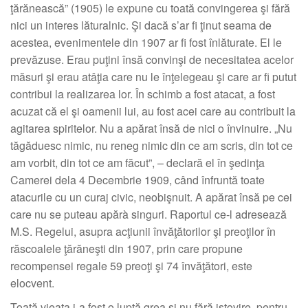
ţărănească” (1905) le expune cu toată convingerea şi fără
nici un interes lăturalnic. Şi dacă s’ar fi ţinut seama de
acestea, evenimentele din 1907 ar fi fost înlăturate. El le
prevăzuse. Erau puţini însă convinşi de necesitatea acelor
măsuri şi erau atâţia care nu le înţelegeau şi care ar fi putut
contribui la realizarea lor. În schimb a fost atacat, a fost
acuzat că el şi oamenii lui, au fost acei care au contribuit la
agitarea spiritelor. Nu a apărat însă de nici o învinuire. „Nu
tăgăduesc nimic, nu reneg nimic din ce am scris, din tot ce
am vorbit, din tot ce am făcut”, – declară el în şedinţa
Camerei dela 4 Decembrie 1909, când înfruntă toate
atacurile cu un curaj civic, neobişnuit. A apărat însă pe cei
care nu se puteau apărà singuri. Raportul ce-l adresează
M.S. Regelui, asupra acţiunii învăţătorilor şi preoţilor în
răscoalele ţărăneşti din 1907, prin care propune
recompensei regale 59 preoţi şi 74 învăţători, este
elocvent.
Toată vieaţa i-a fost o luptă grea şi nu fără istovire, pentru