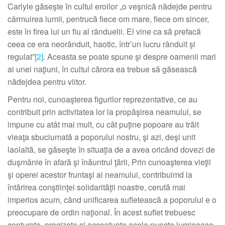
Carlyle găseşte în cultul eroilor „o veşnică nădejde pentru
cârmuirea lumii, pentrucă fiece om mare, fiece om sincer,
este în firea lui un fiu al rânduelii. El vine ca să prefacă
ceea ce era neorânduit, haotic, într’un lucru rânduit şi
regulat”
[2]
. Aceasta se poate spune şi despre oamenii mari
ai unei naţiuni, în cultul cărora ea trebue să găsească
nădejdea pentru viitor.
Pentru noi, cunoaşterea figurilor reprezentative, ce au
contribuit prin activitatea lor la propăşirea neamului, se
impune cu atât mai mult, cu cât puţine popoare au trăit
vieaţa sbuciumată a poporului nostru, şi azi, deşi unit
laolaltă, se găseşte în situaţia de a avea oricând dovezi de
duşmănie în afară şi înăuntrul ţării, Prin cunoaşterea vieţii
şi operei acestor fruntaşi ai neamului, contribuimd la
întărirea conştiinţei solidarităţii noastre, cerută mai
imperios acum, când unificarea sufletească a poporului e o
preocupare de ordin naţional. În acest suflet trebuesc
conturate, precizate şi accentuate acele puncte luminoase