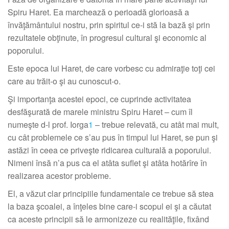
Spiru Haret. Ea marchează o perioadă glorioasă a
învăţământului nostru, prin spiritul ce-i stă la bază şi prin
rezultatele obţinute, în progresul cultural şi economic al
poporului.
Este epoca lui Haret, de care vorbesc cu admiraţie toţi cei
care au trăit-o şi au cunoscut-o.
Şi importanţa acestei epoci, ce cuprinde activitatea
desfăşurată de marele ministru Spiru Haret – cum îl
numeşte d-l prof. Iorga
1
– trebue relevată, cu atât mai mult,
cu cât problemele ce s’au pus în timpul lui Haret, se pun şi
astăzi în ceea ce priveşte ridicarea culturală a poporului.
Nimeni însă n’a pus ca el atâta suflet şi atâta hotărîre în
realizarea acestor probleme.
El, a văzut clar principiile fundamentale ce trebue să stea
la baza şcoalei, a înţeles bine care-i scopul ei şi a căutat
ca aceste principii să le armonizeze cu realităţile, fixând