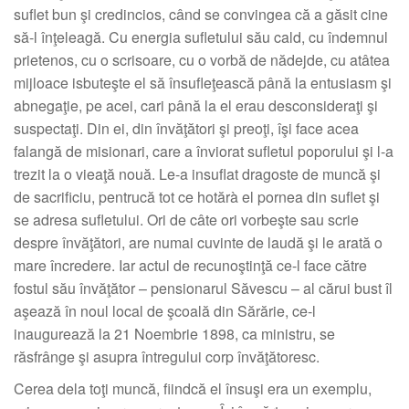
suflet bun şi credincios, când se convingea că a găsit cine
să-l înţeleagă. Cu energia sufletului său cald, cu îndemnul
prietenos, cu o scrisoare, cu o vorbă de nădejde, cu atâtea
mijloace isbuteşte el să însufleţească până la entusiasm şi
abnegaţie, pe acei, cari până la el erau desconsideraţi şi
suspectaţi. Din ei, din învăţători şi preoţi, îşi face acea
falangă de misionari, care a înviorat sufletul poporului şi l-a
trezit la o vieaţă nouă. Le-a insuflat dragoste de muncă şi
de sacrificiu, pentrucă tot ce hotărà el pornea din suflet şi
se adresa sufletului. Ori de câte ori vorbeşte sau scrie
despre învăţători, are numai cuvinte de laudă şi le arată o
mare încredere. Iar actul de recunoştinţă ce-l face către
fostul său învăţător – pensionarul Săvescu – al cărui bust îl
aşează în noul local de şcoală din Sărărie, ce-l
inaugurează la 21 Noembrie 1898, ca ministru, se
răsfrânge şi asupra întregului corp învăţătoresc.
Cerea dela toţi muncă, fiindcă el însuşi era un exemplu,