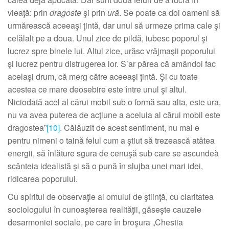
vieaţă: prin
dragoste
şi prin
ură
. Se poate ca doi oameni să
urmărească aceeaşi ţintă, dar unul să urmeze prima cale şi
celălalt pe a doua. Unul zice de pildă, iubesc poporul şi
lucrez spre binele lui. Altul zice, urăsc vrăjmaşii poporului
şi lucrez pentru distrugerea lor. S’ar părea că amândoi fac
acelaşi drum, că merg către aceeaşi ţintă. Şi cu toate
acestea ce mare deosebire este între unul şi altul.
Niciodată acel al cărui mobil sub o formă sau alta, este ura,
nu va avea puterea de acţiune a aceluia al cărui mobil este
dragostea”
[10]
. Călăuzit de acest sentiment, nu mai e
pentru nimeni o taină felul cum a ştiut să trezească atâtea
energii, să înlăture sgura de cenuşă sub care se ascundeà
scânteia idealistă şi să o pună în slujba unei mari idei,
ridicarea poporului.
Cu spiritul de observaţie al omului de ştiinţă, cu claritatea
sociologului în cunoaşterea realităţii, găseşte cauzele
desarmoniei sociale, pe care în broşura „Chestia