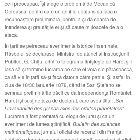
ce-l preocupau. Îşi alege o problemă de Mecanică
Cerească, pentru care un an îi fu deajuns să facă o
recunoaştere preliminară, pentru a-şi da seama de
întinderea şi greutăţile ei şi să caute mijloacele de a o
ataca.
În ţară se petreceau evenimente istorice însemnate.
Răsboiul se declarase. Ministrul de atunci al Instrucţiunii
Publice, G. Chiţu, printr’o telegramă linişteşte pe Haret şi-l
lasă să-şi termine lucrarea pe care el voia s’o părăsească,
ca să vie în ţară să-şi facă datoria către patrie. Şi astfel în
ziua de 18/30 Ianuarie 1878, când la San Ştefano se
semnau preliminările păcii ce da independenţa României,
Haret îşi susţine teza de doctorat, care avea titlul:
„Sur
l’invariabilité des grands axes des orbites planétaires”.
Lucrarea a fost premiată cu elogii de juriu şi ca un
eveniment de lumea ştiinţifică.
Bulletin des sciences
mathématiques
, jurnalul oficial de recenzii din Franţa,
publică o dare de seamă asupra lucrării, apreciind studiul