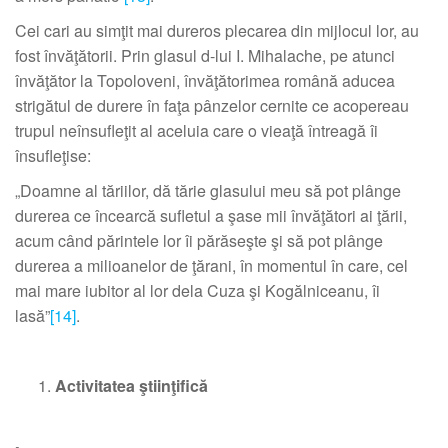
Cei cari au simţit mai dureros plecarea din mijlocul lor, au
fost învăţătorii. Prin glasul d-lui I. Mihalache, pe atunci
învăţător la Topoloveni, învăţătorimea română aducea
strigătul de durere în faţa pânzelor cernite ce acopereau
trupul neînsufleţit al aceluia care o vieaţă întreagă îi
însufleţise:
„Doamne al tăriilor, dă tărie glasului meu să pot plânge
durerea ce încearcă sufletul a şase mii învăţători ai ţării,
acum când părintele lor îi părăseşte şi să pot plânge
durerea a milioanelor de ţărani, în momentul în care, cel
mai mare iubitor al lor dela Cuza şi Kogălniceanu, îi
lasă”
[14]
.
Activitatea ştiinţifică