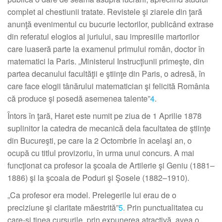
complet al chestiunii tratate. Revistele şi ziarele din ţară
anunţă evenimentul cu bucurie lectorilor, publicând extrase
din referatul elogios al juriului, sau impresiile martorilor
care luaseră parte la examenul primului român, doctor în
matematici la Paris. „Ministerul Instrucţiunii primeşte, din
partea decanului facultăţii e ştiinţe din Paris, o adresă, în
care face elogii tânărului matematician şi felicită România
că produce şi posedă asemenea talente”
4
.
Întors în ţară, Haret este numit pe ziua de 1 Aprilie 1878
suplinitor la catedra de mecanică dela facultatea de ştiinţe
din Bucureşti, pe care la 2 Octombrie în acelaşi an, o
ocupă cu titlul provizoriu, în urma unui concurs. A mai
funcţionat ca profesor la şcoala de Artilerie şi Geniu (1881–
1886) şi la şcoala de Poduri şi Şosele (1882–1910).
„Ca profesor era model. Prelegerile lui erau de o
preciziune şi claritate măestrită”
5
. Prin punctualitatea cu
care-şi ţinea cursurile, prin expunerea atractivă, avea o