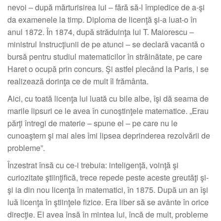
nevoi – după mărturisirea lui – fără să-l împiedice de a-şi
da examenele la timp. Diploma de licenţă şi-a luat-o în
anul 1872. În 1874, după străduinţa lui T. Maiorescu –
ministrul Instrucţiunii de pe atunci – se declară vacantă o
bursă pentru studiul matematicilor în străinătate, pe care
Haret o ocupă prin concurs. Şi astfel plecând la Paris, i se
realizează dorinţa ce de mult îl frământa.
Aici, cu toată licenţa lui luată cu bile albe, îşi dă seama de
marile lipsuri ce le avea în cunoştinţele matematice. „Erau
părţi întregi de materie – spune el – pe care nu le
cunoaştem şi mai ales îmi lipsea deprinderea rezolvării de
probleme”.
Înzestrat însă cu ce-i trebuia: inteligenţă, voinţă şi
curiozitate ştiinţifică, trece repede peste aceste greutăţi şi-
şi ia din nou licenţa în matematici, în 1875. După un an îşi
luă licenţa în ştiinţele fizice. Era liber să se avânte în orice
direcţie. El avea însă în mintea lui, încă de mult, probleme