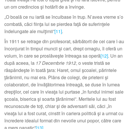
un om credincios şi hotărît de a învinge.
„O boală ce nu iartă se încuibase în trup. N’avea vreme s’o
combată, căci fiinţa lui se pierdea faţă de suferinţele
îndelungate ale mulţimii”
[11]
.
În 1911 se retrage din profesorat, sărbătorit de cei care l-au
înconjurat în timpul muncii şi cari, drept omagiu, îi oferă un
volum, în care se proslăveşte întreaga sa operă
[12]
. Un an
după aceea, la
17 Decembrie 1912
, o veste tristă se
răspândeşte în toată ţara: Haret, omul şcoalei, părintele
ţărănimii, nu mai era. Plâns de colegi, de prieteni şi
colaboratori, de învăţătorimea întreagă, se duse în lumea
drepţilor, cel care în vieaţa lui purtase „în fundul inimei sale
şcoala, biserica şi soarta ţărănimei”. Meritele lui au fost
recunoscute de toţi, chiar şi de adversarii săi, căci „în
vieaţa lui a fost curat, cinstit în cariera politică şi a urmat cu
încredere idealul format din nevoile unui popor, către care
a mers panatic”
[13]
.