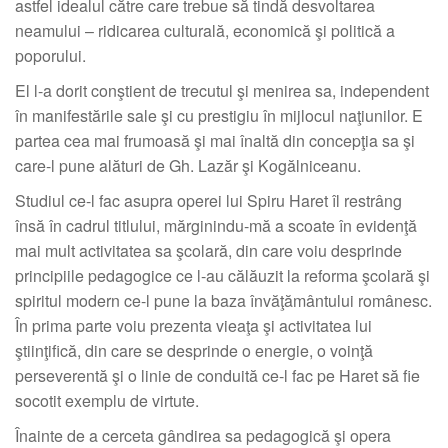
astfel idealul către care trebue să tindă desvoltarea
neamului – ridicarea culturală, economică şi politică a
poporului.
El l-a dorit conştient de trecutul şi menirea sa, independent
în manifestările sale şi cu prestigiu în mijlocul naţiunilor. E
partea cea mai frumoasă şi mai înaltă din concepţia sa şi
care-l pune alături de Gh. Lazăr şi Kogălniceanu.
Studiul ce-l fac asupra operei lui Spiru Haret îl restrâng
însă în cadrul titlului, mărginindu-mă a scoate în evidenţă
mai mult activitatea sa şcolară, din care voiu desprinde
principiile pedagogice ce l-au călăuzit la reforma şcolară şi
spiritul modern ce-l pune la baza învăţământului românesc.
În prima parte voiu prezenta vieaţa şi activitatea lui
ştiinţifică, din care se desprinde o energie, o voinţă
perseverentă şi o linie de conduită ce-l fac pe Haret să fie
socotit exemplu de virtute.
Înainte de a cerceta gândirea sa pedagogică şi opera