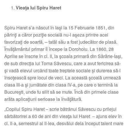
Vieaţa lui Spiru Haret
Spiru Haret s’a născut în Iaşi la 15 Februarie 1851, din
părinţi a căror poziţie socială nu-l aşeza printre acei
favorizaţi de soartă, – tatăl său a fost judecător de plasă.
Învăţământul primar îl începe la Dorohoiu. La 1860, 28
Aprilie se înscrie în cl. II, la şcoala primară din Sărărie-Iaşi,
de sub direcţia lui Toma Săvescu, care a avut fericirea să-
şi vadă elevul urcând toate treptele sociale şi durerea să-l
însoţească spre locul de veci. La această şcoală urmează
clasa III-a şi jumătate din clasa IV-a, pe care o termină la
Bucureşti, unde fu silit să se mute. Încă din primele clase
arăta aplicaţiuni serioase la învăţătură.
„Copilul Spiru Haret – scrie bătrânul Săvescu cu prilejul
sărbătorirei a 60 de ani din vieaţa lui Haret – ajuns elev în
cl. II-a, semestrul al II-lea, desvălui dela început talent mare