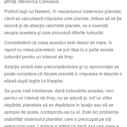
ştiinţă, Mecanica Cerească.
Potrivit legii lui Newton, în mecanismul sistemului planetar,
când se calculează mişcarea unei planete, trebue să se ţie
seamă şi de atracţia celorlalte planete, ce o exercită
asupra acesteia şi care provoacă diferite turburări.
Considerând că masa soarelui este destul de mare, în
raport cu masa planetelor, se pot lăsa la o parte aceste
turburări pentru un interval de timp.
Atracţia solară este precumpănitoare şi cu aproximaţie se
poate considera că fiecare planetă în mişcarea ei descrie o
elipsă după legile lui Keppler.
Se pune însă întrebarea: dacă turburările acestea, mici
pentru un interval de timp, nu se adună şi, într’un viitor
depărtat, planetele să se depărteze în spaţiu sau să se
apropie de soare, contopindu-se cu el. Este aci problema
stabilităţii sistemului planetar, care a preocupat pe toţi
astronomii mari. Laplace a arătat că dacă axa cea mare a