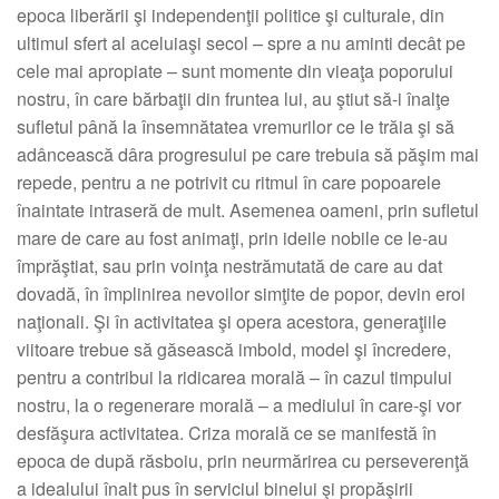
epoca liberării şi independenţii politice şi culturale, din
ultimul sfert al aceluiaşi secol – spre a nu aminti decât pe
cele mai apropiate – sunt momente din vieaţa poporului
nostru, în care bărbaţii din fruntea lui, au ştiut să-i înalţe
sufletul până la însemnătatea vremurilor ce le trăia şi să
adâncească dâra progresului pe care trebuia să păşim mai
repede, pentru a ne potrivit cu ritmul în care popoarele
înaintate intraseră de mult. Asemenea oameni, prin sufletul
mare de care au fost animaţi, prin ideile nobile ce le-au
împrăştiat, sau prin voinţa nestrămutată de care au dat
dovadă, în împlinirea nevoilor simţite de popor, devin eroi
naţionali. Şi în activitatea şi opera acestora, generaţiile
viitoare trebue să găsească imbold, model şi încredere,
pentru a contribui la ridicarea morală – în cazul timpului
nostru, la o regenerare morală – a mediului în care-şi vor
desfăşura activitatea. Criza morală ce se manifestă în
epoca de după răsboiu, prin neurmărirea cu perseverenţă
a idealului înalt pus în serviciul binelui şi propăşirii