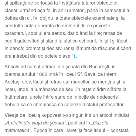
şi aplicaţiune serioasă la învăţătura tuturor obiectelor
clasei; urmând aşa fel în anii următori, până la semestrul al
doilea din cl. IV, obţinu la toate obiectele examinate şi la
conduită nota generală de eminent. În ce priveşte
caracterul, copilul era serios, dar blând la fire; retras de
copiii gâlcevitori şi stând la sfat cu cei buni; liniştit şi tăcut
în bancă; prompt şi decisiv, rar şi lămurit da răspunsul când
era întrebat din obiectele clasei”
1
.
Absolvind cursul primar la o şcoală din Bucureşti, în
toamna anului 1862 intră în liceul Sf. Sava, ca intern.
Acelaşi elev, tăcut şi retras dar muncitor, se menţinu şi la
liceu, unde la lumânarea de seu „în nişte clădiri clădite la
întâmplare, unele într’o stare de infecţie de nedescris”,
trebuia să se chinuiască să copieze dictatul profesorilor.
Vieaţa de liceu şi-a povestit-o singur, într’un articol intitulat
„Amintiri din viaţa de şcoală”
, publicat în
„Gazeta
matematică”
. Epoca în care Haret îşi face liceul – constată