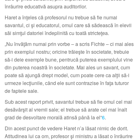
înrâurire educativă asupra auditorilor.
Haret a înţeles că profesorul nu trebue să fie numai
savantul, ci şi educatorul, omul care să sădească în elevii
săi simţul datoriei îndeplinită cu toată stricteţea.
„Nu învăţăm numai prin vorbe – a scris Fichte – ci mai ales
prin exemplul nostru; oricine trăieşte în societate, trebuie
să-i deie exemple bune, pentrucă puterea exemplului vine
din puterea noastră în societate. Mai ales un savant, cum
poate să ajungă drept model, cum poate cere ca alţii să-i
urmeze lecţiunile, când ele sunt contrazise în faţa tuturor
de faptele sale.
Sub acest raport privit, savantul trebue să fie omul cel mai
desăvârşit al vremii sale; el trebue să arate cel mai înalt
grad de desvoltare morală atinsă până la el”
6
.
Din acest punct de vedere Haret n’a lăsat nimic de dorit.
Atitudinea lui ca om, profesor şi ministru a lăsat o înrâurire