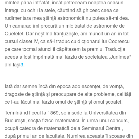
mintea până într’atât, încât petreceam noaptea ceasuri
întregi, cu ochii la stele, căutând să ghicesc ceea ce
rudimentara mea ştiinţă astronomică nu putea să-mi dea.
Un camarad îmi procură un mic tratat de astronomie de
Quetelet. Dar neştiind franţuzeşte, am muncit un an în tot
cursul clasei IV, ca să-l traduc cu dicţionarul lui Codrescu
pe care tocmai atunci îl căpătasem la premiu. Traducţia
aceea a fost imprimată mai târziu de societatea „Junimea”
din Iaşi
3
.
Iată dar semne încă din epoca adolescenţei, de voinţă,
dragoste de ştiinţă şi preocupare de alte probleme, calităţi
ce l-au făcut mai târziu omul de ştiinţă şi omul şcoalei.
Terminând liceul la 1869, se înscrie la Universitatea din
Bucureşti, secţia fizico-matematici. În urma unui concurs,
ocupă catedra de matematică dela Seminarul Central,
după primul an de facultate. Numirea aceasta îl scoase din