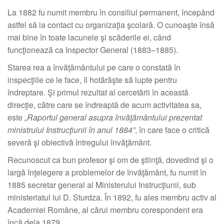
La 1882 fu numit membru în consiliul permanent, începând
astfel să ia contact cu organizaţia şcolară. O cunoaşte însă
mai bine în toate lacunele şi scăderile ei, când
funcţionează ca Inspector General (1883–1885).
Starea rea a învăţământului pe care o constată în
inspecţiile ce le face, îl hotărăşte să lupte pentru
îndreptare. Şi primul rezultat al cercetării în această
direcţie, către care se îndreaptă de acum activitatea sa,
este
„Raportul general asupra învăţământului prezentat
ministrului Instrucţiunii în anul 1884”
, în care face o critică
severă şi obiectivă întregului învăţământ.
Recunoscut ca bun profesor şi om de ştiinţă, dovedind şi o
largă înţelegere a problemelor de învăţământ, fu numit în
1885 secretar general al Ministerului Instrucţiunii, sub
ministeriatul lui D. Sturdza. În 1892, fu ales membru activ al
Academiei Române, al cărui membru corespondent era
încă dela 1879.