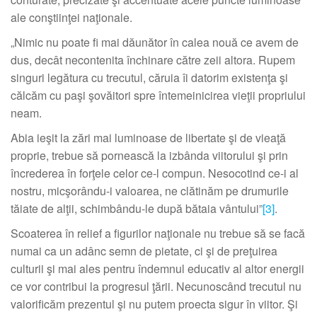
ale conştiinţei naţionale.
„Nimic nu poate fi mai dăunător în calea nouă ce avem de
dus, decât necontenita închinare către zeii altora. Rupem
singuri legătura cu trecutul, căruia îi datorim existenţa şi
călcăm cu paşi şovăitori spre întemeinicirea vieţii propriului
neam.
Abia ieşit la zări mai luminoase de libertate şi de vieaţă
proprie, trebue să pornească la izbânda viitorului şi prin
încrederea în forţele celor ce-l compun. Nesocotind ce-i al
nostru, micşorându-i valoarea, ne clătinăm pe drumurile
tăiate de alţii, schimbându-le după bătaia vântului”
[3]
.
Scoaterea în relief a figurilor naţionale nu trebue să se facă
numai ca un adânc semn de pietate, ci şi de preţuirea
culturii şi mai ales pentru îndemnul educativ al altor energii
ce vor contribui la progresul ţării. Necunoscând trecutul nu
valorificăm prezentul şi nu putem proecta sigur în viitor. Şi