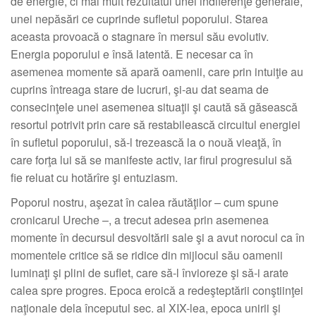
de energie, ci mai mult rezultatul unei indiferenţe generale,
unei nepăsări ce cuprinde sufletul poporului. Starea
aceasta provoacă o stagnare în mersul său evolutiv.
Energia poporului e însă latentă. E necesar ca în
asemenea momente să apară oamenii, care prin intuiţie au
cuprins întreaga stare de lucruri, şi-au dat seama de
consecinţele unei asemenea situaţii şi caută să găsească
resortul potrivit prin care să restabilească circuitul energiei
în sufletul poporului, să-l trezească la o nouă vieaţă, în
care forţa lui să se manifeste activ, iar firul progresului să
fie reluat cu hotărîre şi entuziasm.
Poporul nostru, aşezat în calea răutăţilor – cum spune
cronicarul Ureche –, a trecut adesea prin asemenea
momente în decursul desvoltării sale şi a avut norocul ca în
momentele critice să se ridice din mijlocul său oamenii
luminaţi şi plini de suflet, care să-l învioreze şi să-i arate
calea spre progres. Epoca eroică a redeşteptării conştiinţei
naţionale dela începutul sec. al XIX-lea, epoca unirii şi