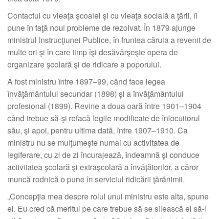
Contactul cu vieaţa şcoalei şi cu vieaţa socială a ţării, îi
pune în faţă noui probleme de rezolvat. În 1879 ajunge
ministrul Instrucţiunei Publice, în fruntea căruia a revenit de
multe ori şi în care timp îşi desăvârşeşte opera de
organizare şcolară şi de ridicare a poporului.
A fost ministru între 1897–99, când face legea
învăţământului secundar (1898) şi a învăţământului
profesional (1899). Revine a doua oară între 1901–1904
când trebue să-şi refacă legile modificate de înlocuitorul
său, şi apoi, pentru ultima dată, între 1907–1910. Ca
ministru nu se mulţumeşte numai cu activitatea de
legiferare, cu zi de zi încurajează, îndeamnă şi conduce
activitatea şcolară şi extraşcolară a învăţătorilor, a căror
muncă rodnică o pune în serviciul ridicării ţărănimii.
„Concepţia mea despre rolul unui ministru este alta, spune
el. Eu cred că meritul pe care trebue să se silească el să-l