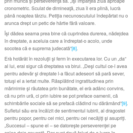
prin munca şi perseverenţa sa. „Îşi împărţea ziua aproape
cronometric. Sculat de dimineaţă, ziua îi era plină, lucrà
până noaptea târziu. Petiţia necunoscutului îndepărtat nu o
arunca drept un petic de hârtie fără valoare.
Îşi dădea seama prea bine că cuprindea durerea, nădejdea
în dreptate, a aceluia care a îndreptat-o acolo, unde
socotea că e suprema judecată”
[8]
.
Erà hotărât în rezoluţii şi ferm în executarea lor. Cu un „da”
al lui, erai sigur că dreptatea va birui. „Deşi cultul ce-l avea
pentru adevăr şi dreptate l-a făcut adeseori să pară sever,
totuşi el a iertat multe. Răsplătind ingratitudinea prin
mărinimie şi răutatea prin bunătate, el erà adânc convins,
că nu prin ură, ci prin iubire se pot preface oamenii, că
schimbările sociale să se prefacă clădind nu dărâmând”
[9]
.
Sufletul său era încălzit de sentimentul iubirii, al dragostei
pentru popor, pentru cei mici, pentru cei necăjiţi şi asupriţi.
„Succesul – spune el – se datoreşte perseverenţei pe
calea deja apucată. Dar sunt două feluri de a lucra în