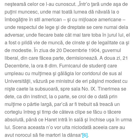
neştearsă celor ce l-au cunoscut. „Într’o ţară unde aşa de
puţini muncesc, unde mai toată lumea dă năvală la o
îmbogăţire în stil american – şi cu mijloace americane –
unde respectul de lege şi de dreptate se cere numai dela
adversar, unde fiecare bate cât mai tare toba în jurul lui, el
a fost o pildă vie de muncă, de cinste şi de legalitate ca şi
de modestie. În ziua de 20 Decembrie 1904, guvernul
liberal, din care făcea parte, demisionează. A doua zi, 21
Decembrie, la ora 8 dim. Furnicarul de studenţi care
umpleau cu mulţimea şi gălăgia lor coridorul de sus al
Universităţii, văzură pe ministrul de eri păşind modest cu
nişte caete la subsuoară, spre sala No. IX. Tinerimea se
dete, ca din instinct, la o parte, se croi de o dată prin
mulţime o pârtie largă, par’că ar fi trebuit să treacă un
cortegiu întreg şi timp de câteva clipe se făcu o tăcere
absolută, până ce Haret intră în sală şi închise uşa în urma
lui. Scena aceasta n’o vor uita niciodată aceeia care au
avut norocul să fie martori la dânsa”
[6]
.