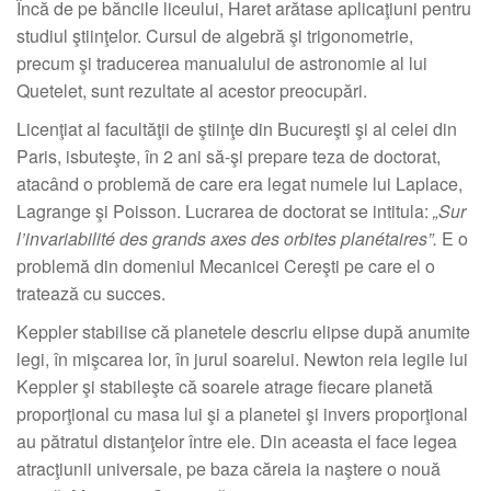
Încă de pe băncile liceului, Haret arătase aplicaţiuni pentru
studiul ştiinţelor. Cursul de algebră şi trigonometrie,
precum şi traducerea manualului de astronomie al lui
Quetelet, sunt rezultate al acestor preocupări.
Licenţiat al facultăţii de ştiinţe din Bucureşti şi al celei din
Paris, isbuteşte, în 2 ani să-şi prepare teza de doctorat,
atacând o problemă de care era legat numele lui Laplace,
Lagrange şi Poisson. Lucrarea de doctorat se intitula:
„Sur
l’invariabilité des grands axes des orbites planétaires”.
E o
problemă din domeniul Mecanicei Cereşti pe care el o
tratează cu succes.
Keppler stabilise că planetele descriu elipse după anumite
legi, în mişcarea lor, în jurul soarelui. Newton reia legile lui
Keppler şi stabileşte că soarele atrage fiecare planetă
proporţional cu masa lui şi a planetei şi invers proporţional
au pătratul distanţelor între ele. Din aceasta el face legea
atracţiunii universale, pe baza căreia ia naştere o nouă