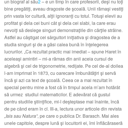
un biograf al său
2
– e un timp în care profesorii, deşi nu toţi
bine pregătiţi, aveau dragoste de şcoală. Unii rămaşi vestiţi
prin vasta lor cultură, alţii ignoranţi cu totul. Totuşi elevii au
profitat şi dela cei buni cât şi dela cei slabi, la care erau
nevoiţi să deslege singuri demonstraţiile din cărţile străine.
Astfel au câştigat cei sârguitori iniţiativa şi dragostea de a
studia singuri şi de a găsi calea bună în înţelegerea
lucrurilor. „Ca rezultat practic mai imediat – spune Haret în
aceleaşi amintiri – mi-a rămas din anii aceia cursul de
algebră şi cel de trigonometrie, redijate. Pe cel de-al doilea
l-am imprimat în 1873, cu oarecare îmbunătăţiri şi servă
încă şi azi ca text de şcoală. Ceea ce a mai rezultat în
special pentru mine a fost că în timpul acela m’am hotărât
să urmez studiul matematicilor. E adevărat că gustul
pentru studiile ştiinţifice, mi-l deşteptase mai înainte, încă
de pe când eram în cl. III-a, lectura unor articole din revista
„Isis sau Natura”
, pe care o publica Dr. Barasch. Mai ales
unele capitole, despre lună şi locuitorii ei, îmi înflăcăraseră