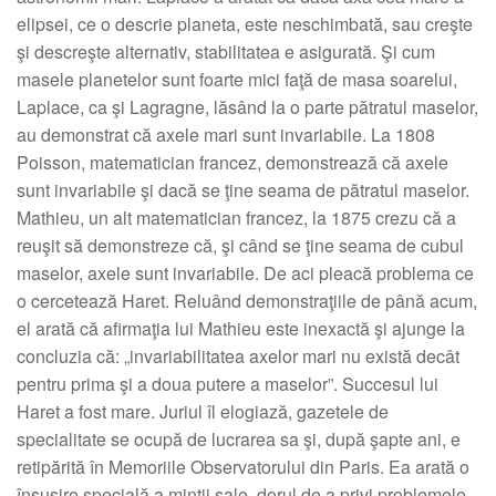
elipsei, ce o descrie planeta, este neschimbată, sau creşte
şi descreşte alternativ, stabilitatea e asigurată. Şi cum
masele planetelor sunt foarte mici faţă de masa soarelui,
Laplace, ca şi Lagragne, lăsând la o parte pătratul maselor,
au demonstrat că axele mari sunt invariabile. La 1808
Poisson, matematician francez, demonstrează că axele
sunt invariabile şi dacă se ţine seama de pătratul maselor.
Mathieu, un alt matematician francez, la 1875 crezu că a
reuşit să demonstreze că, şi când se ţine seama de cubul
maselor, axele sunt invariabile. De aci pleacă problema ce
o cercetează Haret. Reluând demonstraţiile de până acum,
el arată că afirmaţia lui Mathieu este inexactă şi ajunge la
concluzia că: „invariabilitatea axelor mari nu există decât
pentru prima şi a doua putere a maselor”. Succesul lui
Haret a fost mare. Juriul îl elogiază, gazetele de
specialitate se ocupă de lucrarea sa şi, după şapte ani, e
retipărită în Memoriile Observatorului din Paris. Ea arată o
însuşire specială a minţii sale, dorul de a privi problemele