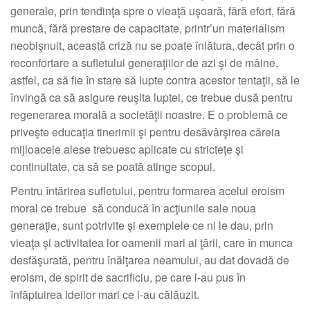
generale, prin tendinţa spre o vieaţă uşoară, fără efort, fără
muncă, fără prestare de capacitate, printr’un materialism
neobişnuit, această criză nu se poate înlătura, decât prin o
reconfortare a sufletului generaţiilor de azi şi de mâine,
astfel, ca să fie în stare să lupte contra acestor tentaţii, să le
învingă ca să asigure reuşita luptei, ce trebue dusă pentru
regenerarea morală a societăţii noastre. E o problemă ce
priveşte educaţia tinerimii şi pentru desăvârşirea căreia
mijloacele alese trebuesc aplicate cu stricteţe şi
continuitate, ca să se poată atinge scopul.
Pentru întărirea sufletului, pentru formarea acelui eroism
moral ce trebue să conducă în acţiunile sale noua
generaţie, sunt potrivite şi exemplele ce ni le dau, prin
vieaţa şi activitatea lor oamenii mari ai ţării, care în munca
desfăşurată, pentru înălţarea neamului, au dat dovadă de
eroism, de spirit de sacrificiu, pe care l-au pus în
înfăptuirea ideilor mari ce i-au călăuzit.