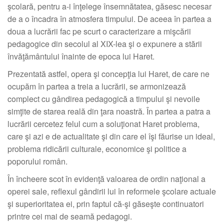
şcolară, pentru a-i înţelege însemnătatea, găsesc necesar
de a o încadra în atmosfera timpului. De aceea în partea a
doua a lucrării fac pe scurt o caracterizare a mişcării
pedagogice din secolul al XIX-lea şi o expunere a stării
învăţământului înainte de epoca lui Haret.
Prezentată astfel, opera şi concepţia lui Haret, de care ne
ocupăm în partea a treia a lucrării, se armonizează
complect cu gândirea pedagogică a timpului şi nevoile
simţite de starea reală din ţara noastră. În partea a patra a
lucrării cercetez felul cum a soluţionat Haret problema,
care şi azi e de actualitate şi din care el îşi făurise un ideal,
problema ridicării culturale, economice şi politice a
poporului român.
În încheere scot în evidenţă valoarea de ordin naţional a
operei sale, reflexul gândirii lui în reformele şcolare actuale
şi superioritatea ei, prin faptul că-şi găseşte continuatori
printre cei mai de seamă pedagogi.