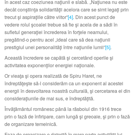
în acest caz coeziunea naţiunii e slabă. „Naţiunea nu este
decât conştiinţa solidarităţii acelora care se simt legaţi prin
trecut şi aspiraţiile către viitor”
[4]
. Din acest punct de
vedere rolul şcoalei trebue să fie şi acela de a sădi în
sufletul generaţiei încrederea în forţele neamului,
pregătind-o pentru acel „ideal care să dea naţiunii
prestigiul unei personalităţi între naţiunile lumii”
[5]
.
Această încredere se capătă şi cercetând operile şi
activitatea exponenţilor energiei naţionale.
Or vieaţa şi opera realizată de Spiru Haret, ne
îndreptăţeşte să-l considerăm ca un exponent al acestei
energii în desvoltarea noastră culturală, şi cercetarea ei din
consideraţiunile de mai sus, e îndreptăţită.
Învăţământul românesc până la răsboiul din 1916 trece
prin o fază de înfiripare, cam lungă şi greoaie, şi prin o fază
de organizare temeinică.
Faza de organizare e datorită în mare parte activităţii lui