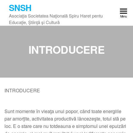
Skip
SNSH
to
Asociaţia Societatea Naţională Spiru Haret pentu
Menu
the
Educaţie, Ştiinţă şi Cultură
content
INTRODUCERE
INTRODUCERE
Sunt momente în vieaţa unui popor, când toate energiile
par amorţite, activitatea productivă lâncezeşte, totul stă pe
loc. E o stare care nu totdeauna e simptomul unei epuizări